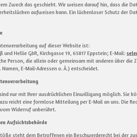
hem Zweck das geschieht. Wir weisen darauf hin, dass die Dat
rheitslücken aufweisen kann. Ein lückenloser Schutz der Date
le
atenverarbeitung auf dieser Website ist:
ß und Hellie GbR, Kirchgasse 19, 65817 Eppstein
; E-Mail:
sel
tische Person, die allein oder gemeinsam mit anderen über die
Namen, E-Mail-Adressen o. Ä.) entscheidet.
atenverarbeitung
nd nur mit Ihrer ausdrücklichen Einwilligung möglich. Sie kön
Dazu reicht eine formlose Mitteilung per E-Mail an uns. Die R
 vom Widerruf unberührt.
gen Aufsichtsbehörde
rstöße steht dem Betroffenen ein Beschwerderecht bei der zu