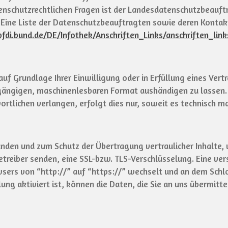
enschutzrechtlichen Fragen ist der Landesdatenschutzbeauft
. Eine Liste der Datenschutzbeauftragten sowie deren Konta
fdi.bund.de/DE/Infothek/Anschriften_Links/anschriften_lin
auf Grundlage Ihrer Einwilligung oder in Erfüllung eines Vert
 gängigen, maschinenlesbaren Format aushändigen zu lassen. 
rtlichen verlangen, erfolgt dies nur, soweit es technisch ma
ünden und zum Schutz der Übertragung vertraulicher Inhalte,
betreiber senden, eine SSL-bzw. TLS-Verschlüsselung. Eine ve
wsers von “http://” auf “https://” wechselt und an dem Schl
ung aktiviert ist, können die Daten, die Sie an uns übermitte